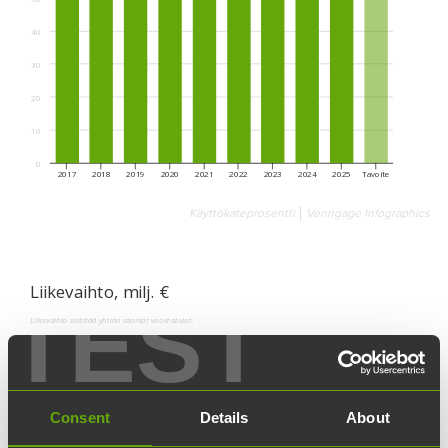
Käyttökateprosentti
Venngage Infographics
TEST
Consent
Details
About