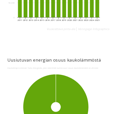
Vuokrattava pinta-ala
Venngage Infographics