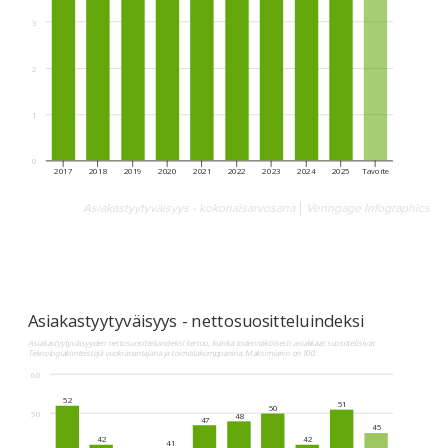
Asiakastyytyväisyys - kokonaisarvosana
Venngage Infographics