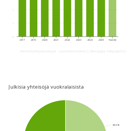
Henkilöstötyytyväisyys - suositteluindeksi
Venngage Infographics