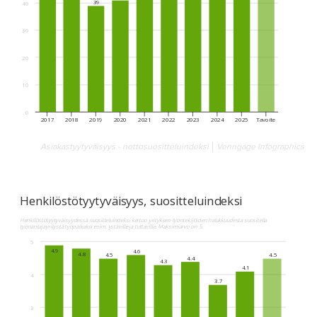
Asiakastyytyväisyys - nettosuositteluindeksi
Venngage Infographics