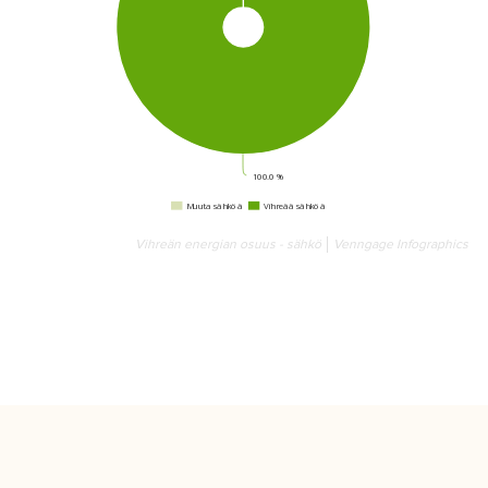
Vihreän energian osuus - sähkö
Venngage Infographics