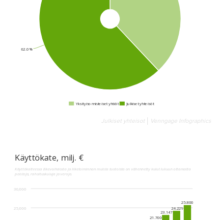
Julkiset yhteisot
Venngage Infographics