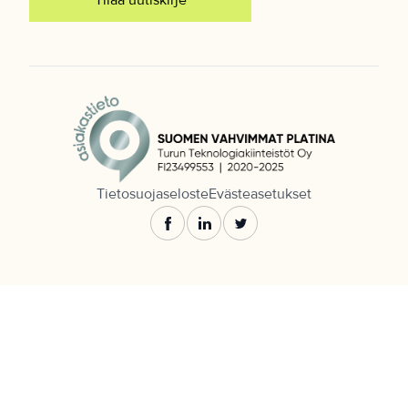
Tilaa uutiskirje
Tietosuojaseloste
Evästeasetukset