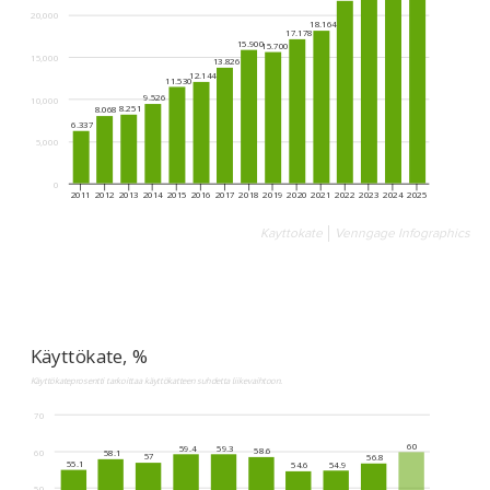
Kayttokate
Venngage Infographics