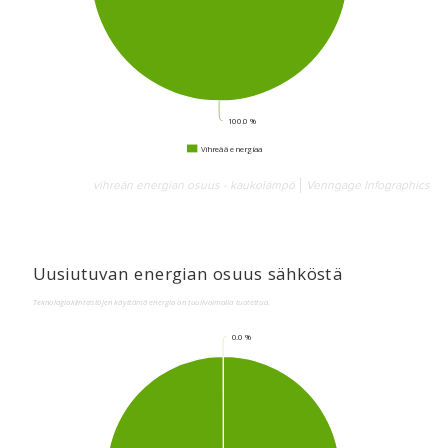
vihreän energian osuus - kaukolämpö
Venngage Infographics