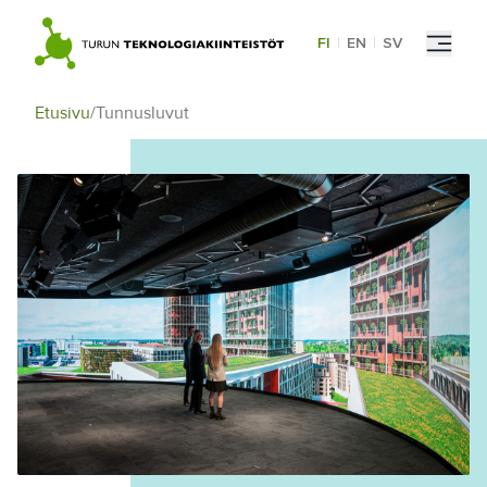
Skip
to
FI
|
EN
|
SV
content
Etusivu
/
Tunnusluvut