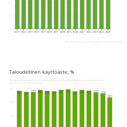
Neliovuokra
Venngage Infographics