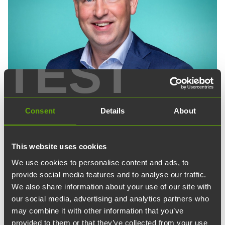
TEST
Consent
Details
About
This website uses cookies
Aleksi Randell
We use cookies to personalise content and ads, to
provide social media features and to analyse our traffic.
VTM, syntynyt 1975, hallituksen puheenjohtaja 27.4.2018
We also share information about your use of our site with
alkaen. Hän on Rakennusteollisuus RT ry:n toimitusjohtaja.
our social media, advertising and analytics partners who
Aikaisemmin hän on työskennellyt Turun
may combine it with other information that you’ve
kaupunginjohtajana ja Turun kaupunginhallituksen
provided to them or that they’ve collected from your use