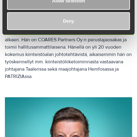
Allow selection
Deny
Essi Sten
EMBA, OTM, syntynyt 1973, hallituksen jäsen 20.3.2025
alkaen. Hän on COARES Partners Oy:n perustajaosakas ja
toimii hallitusammattilaisena. Hänellä on yli 20 vuoden
kokemus kiinteistöalan johtotehtävistä, aikaisemmin hän on
työskennellyt mm. kiinteistöliiketoiminnasta vastaavana
johtajana Taalerissa sekä maajohtajana Hemfosassa ja
PATRIZIAssa.