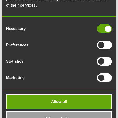
puheenjohtajana sekä viestintäministerin erityisavustajana.
of their services.
Consent
Necessary
Selection
Preferences
Statistics
Marketing
Allow all