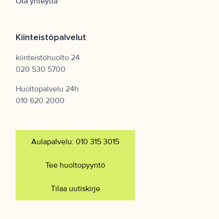
Ota yhteyttä
Kiinteistöpalvelut
kiinteistöhuolto 24
020 530 5700
Huoltopalvelu 24h
010 620 2000
Aulapalvelu: 010 315 3015
Tee huoltopyyntö
Tilaa uutiskirje