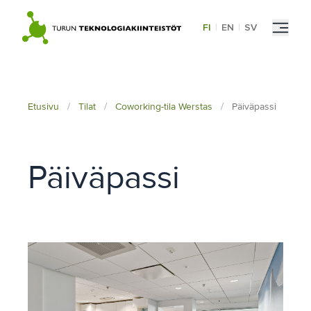
Skip
to
FI
|
EN
|
SV
content
Etusivu
/
Tilat
/
Coworking-tila Werstas
/
Päiväpassi
Päiväpassi