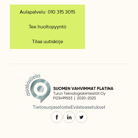
Aulapalvelu: 010 315 3015
Tee huoltopyyntö
Tilaa uutiskirje
Tietosuojaseloste
Evästeasetukset