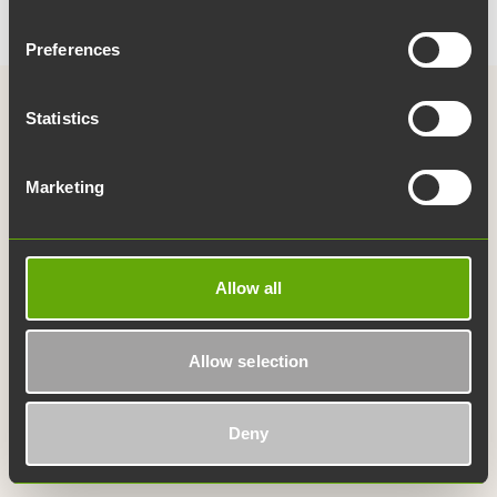
Preferences
Statistics
Linkit
Marketing
Yhteystiedot
Medialle
Allow all
Julkaisut
Palvelukartta
Allow selection
Whistleblowing
Työpaikat
Deny
UKK